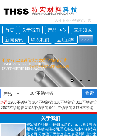
特 宏 材 料
科 技
T
M
T
EHONG
ATERIAL
ECHNOLOGY
30年
专业
不锈钢管厂家
首页
关于我们
产品中心
应用领域
新闻资讯
联系我们
品质保障
》》》
》》》
不锈品质 享誉全球
不锈钢行业值得信赖的优质不锈钢管
厂
家
STAINLESS STEEL INDUSTRY
TRUSTWORTHY BEST FACTOY
搜索
产品
热词
:
2205不锈钢管
304不锈钢管
316不锈钢管
321不锈钢管
2507
不锈钢管
310S不锈钢管
904L不锈钢管
347H不锈钢
管
关于我们
特宏材料科技
不锈钢无缝管厂家
现设有温
-
。
州特宏特材有限公司
重庆特宏新材料科技有
,
限公司
分别位于民营企业之乡温州和山水之
,