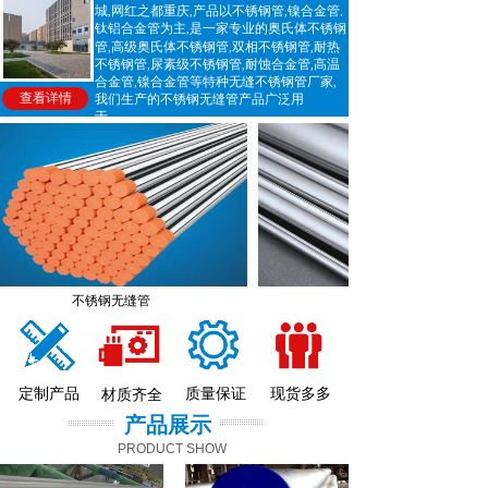
城
网红之都重庆
产品以
不锈钢管
镍合金管
,
,
,
,
钛铝合金管
为主
是一家专业的
奥氏体不锈钢
,
管
高级奥氏体不锈钢管
双相不锈钢管
耐热
,
,
,
不锈钢管
尿素级不锈钢管
耐蚀合金管
高温
,
,
,
合金管
镍合金管
等特种
无缝
不锈钢管厂家
,
,
查看详情
我们生产的
不锈钢无缝管
产品广泛用
于
。。。
。
不锈钢无缝管
耐蚀镍合金管
定制产品
质量保证
现货多多
材质齐全
产品展示
PRODUCT SHOW